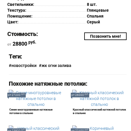
Светильники:
8 шт.
Текстура:
Глянцевые
Помещение:
Спальня
Цвет:
Серый
Стоимость:
Позвонить мне!
руб.
28800
от
Теги:
#новостройки
#жк огни залива
Похожие натяжные потолки:
руб.
руб.
от 27200
от 26000
Синие многоуровневые натяжные
Красный классический натяжной потолок
потолки в спальню
в спальню
руб.
руб.
от 23800
от 22400