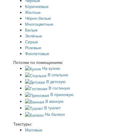
Черные
Коричневые
Желтые
Чёрно-белые
Многоцветные
Белые
Зелёные
Серые
Розовые
Фиолетовые
Потолки по помещениям:
На кухню
В спальню
В детскую
В гостиную
В прихожую
В ванную
В туалет
На балкон
Текстуры:
Матовые