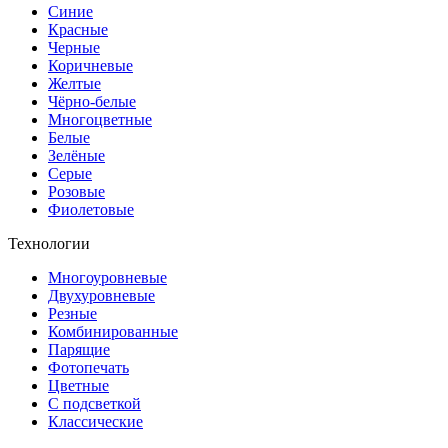
Синие
Красные
Черные
Коричневые
Желтые
Чёрно-белые
Многоцветные
Белые
Зелёные
Серые
Розовые
Фиолетовые
Технологии
Многоуровневые
Двухуровневые
Резные
Комбинированные
Парящие
Фотопечать
Цветные
С подсветкой
Классические