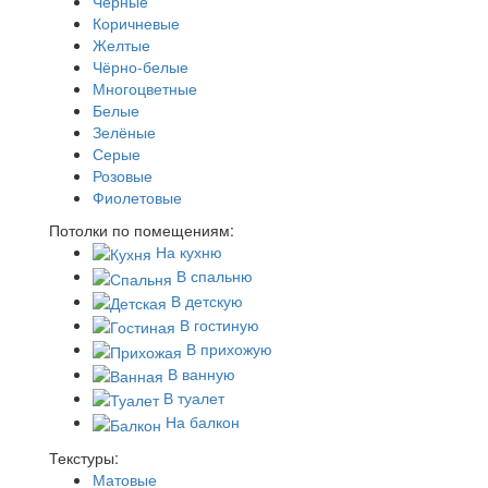
Черные
Коричневые
Желтые
Чёрно-белые
Многоцветные
Белые
Зелёные
Серые
Розовые
Фиолетовые
Потолки по помещениям:
На кухню
В спальню
В детскую
В гостиную
В прихожую
В ванную
В туалет
На балкон
Текстуры:
Матовые