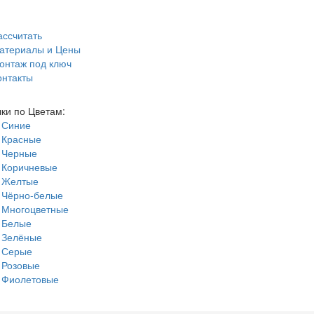
ассчитать
атериалы и Цены
онтаж под ключ
онтакты
ки по Цветам:
Синие
Красные
Черные
Коричневые
Желтые
Чёрно-белые
Многоцветные
Белые
Зелёные
Серые
Розовые
Фиолетовые