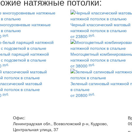
ожие натяжные потолки:
многоуровневые натяжные
Черный классический матовый
 в спальню
натяжной потолок в спальню
руб.
руб.
00
от 23800
белый парящий натяжной
Многоцветный комбинированн
 с подсветкой в спальне
натяжной потолок в спальне
руб.
руб.
00
от 38000
лассический матовый
Зеленый сатиновый натяжной 
й потолок в спальне
в спальне
руб.
руб.
00
от 20800
Офис:
В
Ленинградская обл., Всеволожский р-н, Кудрово,
0
Центральная улица, 37