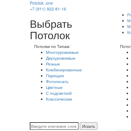
Potolok
.
one
+7 (911) 922-81-16
Р
Выбрать
М
М
Потолок
К
Потолки по Типам:
Потол
Многоуровневые
Двухуровневые
Резные
Комбинированные
Парящие
Фотопечать
Цветные
С подсветкой
Классические
Искать