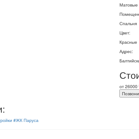
Матовые
Помещен
Спальня
Цвет:
Красные
Адрес:
Балтийски
Сто
от
26000
Позвони
и:
тройки
#ЖК Паруса