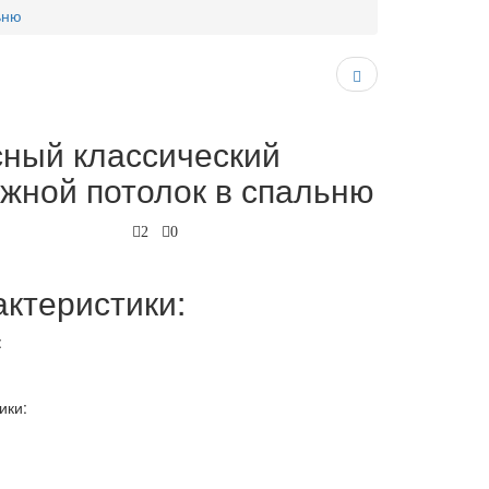
ьню
сный классический
жной потолок в спальню
2
0
ктеристики:
:
ики: