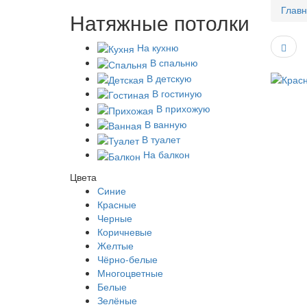
Глав
Натяжные потолки
На кухню
В спальню
В детскую
В гостиную
В прихожую
В ванную
В туалет
На балкон
Цвета
Синие
Красные
Черные
Коричневые
Желтые
Чёрно-белые
Многоцветные
Белые
Зелёные