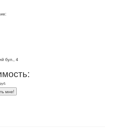
ие:
й бул., 4
имость:
руб.
ть мне!