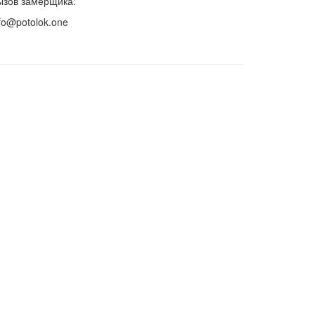
ызов замерщика:
fo@potolok.one