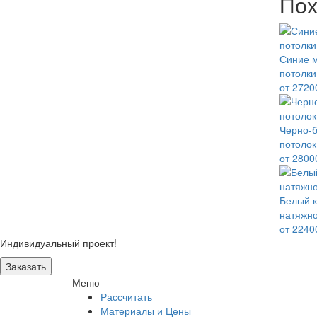
Пох
Синие 
потолки
от 272
Черно-
потолок
от 280
Белый к
натяжно
от 224
Индивидуальный проект!
Заказать
Меню
Рассчитать
Материалы и Цены