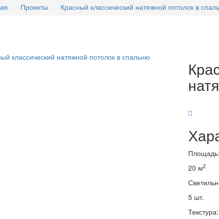
ная
Проекты
Красный классический натяжной потолок в спал
Кра
натя
Хара
Площадь
2
20 м
Светильн
5 шт.
Текстура: