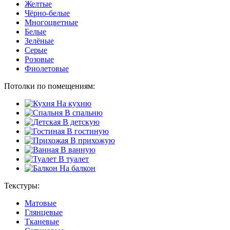
Желтые
Чёрно-белые
Многоцветные
Белые
Зелёные
Серые
Розовые
Фиолетовые
Потолки по помещениям:
На кухню
В спальню
В детскую
В гостиную
В прихожую
В ванную
В туалет
На балкон
Текстуры:
Матовые
Глянцевые
Тканевые