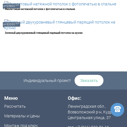
руб.
от23800
Фиолетовый натяжной потолок с фотопечатью в спальне
руб.
от32000
Зеленый двухуровневый глянцевый парящий потолок на кухню
Индивидуальный проект!
Заказать
Меню
Офис:
Рассчитать
Ленинградская обл.,
Всеволожский р-н, Кудрово,
Материалы и Цены
Центральная улица, 37
Монтаж под ключ