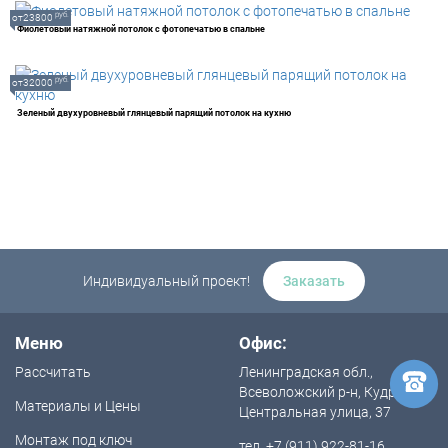
руб.
от23800
Фиолетовый натяжной потолок с фотопечатью в спальне
руб.
от32000
Зеленый двухуровневый глянцевый парящий потолок на кухню
Индивидуальный проект!
Заказать
Меню
Офис:
Рассчитать
Ленинградская обл.,
Всеволожский р-н, Кудрово,
Материалы и Цены
Центральная улица, 37
Монтаж под ключ
тел. +7 (911) 922-81-16