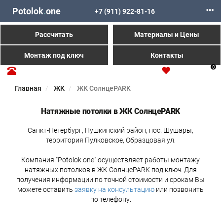
Potolok
.
one
+7 (911) 922-81-16
Рассчитать
Материалы и Цены
Монтаж под ключ
Контакты
0
Главная
ЖК
ЖК СолнцеPARK
Натяжные потолки в ЖК СолнцеPARK
Санкт-Петербург, Пушкинский район, пос. Шушары,
территория Пулковское, Образцовая ул.
Компания "Potolok.one" осуществляет работы монтажу
натяжных потолков в ЖК СолнцеPARK под ключ. Для
получения информации по точной стоимости и срокам Вы
можете оставить
заявку на консультацию
или позвонить
по телефону.