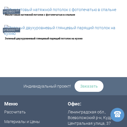
руб.
от23800
Фиолетовый натяжной потолок с фотопечатью в спальне
руб.
от32000
Зеленый двухуровневый глянцевый парящий потолок на кухню
Индивидуальный проект!
Заказать
Меню
Офис:
Рассчитать
Ленинградская обл.,
Всеволожский р-н, Кудрово,
Материалы и Цены
Центральная улица, 37