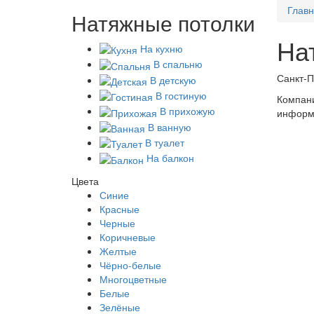
Глав
Натяжные потолки
На
На кухню
В спальню
Санкт-П
В детскую
В гостиную
Компани
В прихожую
информа
В ванную
В туалет
На балкон
Цвета
Синие
Красные
Черные
Коричневые
Желтые
Чёрно-белые
Многоцветные
Белые
Зелёные