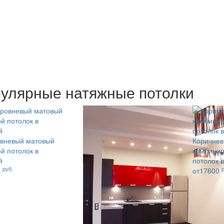
улярные натяжные потолки
овневый матовый
Коричне
й потолок в
комбинир
й
потолок 
руб.
0
от17600