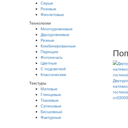
Серые
Розовые
Фиолетовые
Технологии
Многоуровневые
Двухуровневые
Резные
Комбинированные
Поп
Парящие
Фотопечать
Цветные
С подсветкой
Классические
Двухур
Текстуры
натяжно
Матовые
гостино
Глянцевые
от2200
Тканевые
Сатиновые
Бесшовные
Фактурные