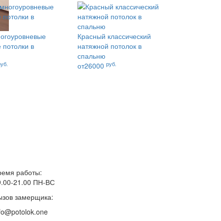
огоуровневые
Красный классический
 потолки в
натяжной потолок в
спальню
руб.
руб.
от26000
ремя работы:
9.00-21.00 ПН-ВС
ызов замерщика:
fo@potolok.one