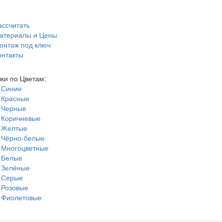
ассчитать
атериалы и Цены
онтаж под ключ
онтакты
ки по Цветам:
Синие
Красные
Черные
Коричневые
Желтые
Чёрно-белые
Многоцветные
Белые
Зелёные
Серые
Розовые
Фиолетовые