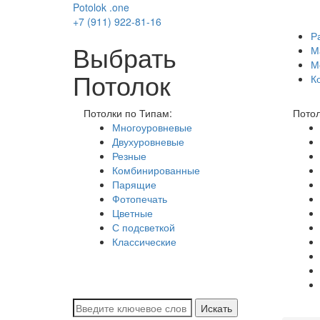
Potolok
.
one
+7 (911) 922-81-16
Р
Выбрать
М
М
Потолок
К
Потолки по Типам:
Потол
Многоуровневые
Двухуровневые
Резные
Комбинированные
Парящие
Фотопечать
Цветные
С подсветкой
Классические
Искать