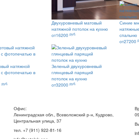
Двухуровневый матовый
Синие мн
натяжной потолок на кухню
натяжные
руб.
от16200
спальню
от27200
овый натяжной
Зеленый двухуровневый
 с фотопечатью в
глянцевый парящий
е
потолок на кухню
руб.
руб.
0
от32000
Офис:
В
Ленинградская обл., Всеволожский р-н, Кудрово,
0
Центральная улица, 37
В
тел. +7 (911) 922-81-16
in