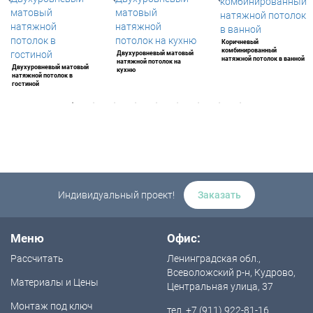
Коричневый
комбинированный
Двухуровневый матовый
натяжной потолок в ванной
натяжной потолок на
Двухуровневый матовый
кухню
натяжной потолок в
гостиной
Индивидуальный проект!
Заказать
Меню
Офис:
Рассчитать
Ленинградская обл.,
Всеволожский р-н, Кудрово,
Материалы и Цены
Центральная улица, 37
Монтаж под ключ
тел. +7 (911) 922-81-16