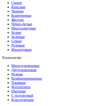
Синие
Красные
Черные
Коричневые
Желтые
Чёрно-белые
Многоцветные
Белые
Зелёные
Серые
Розовые
Фиолетовые
Технологии
Многоуровневые
Двухуровневые
Резные
Комбинированные
Парящие
Фотопечать
Цветные
С подсветкой
Классические