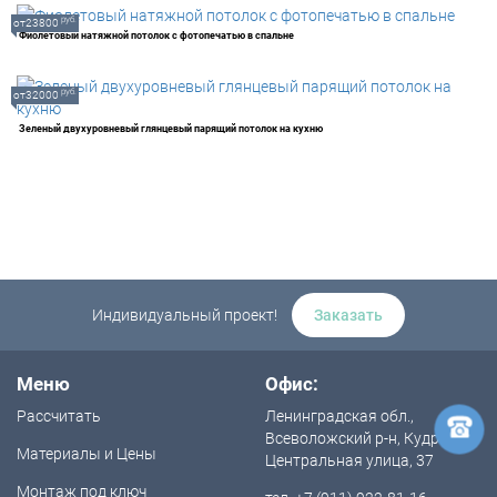
руб.
от23800
Фиолетовый натяжной потолок с фотопечатью в спальне
руб.
от32000
Зеленый двухуровневый глянцевый парящий потолок на кухню
Индивидуальный проект!
Заказать
Меню
Офис:
Рассчитать
Ленинградская обл.,
Всеволожский р-н, Кудрово,
Материалы и Цены
Центральная улица, 37
Монтаж под ключ