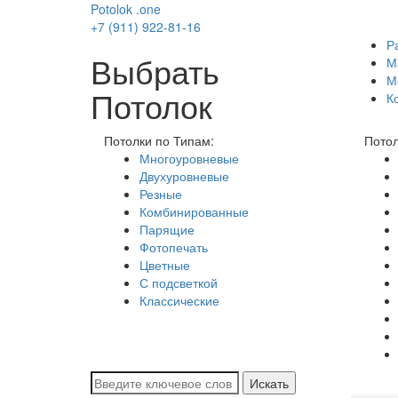
Potolok
.
one
+7 (911) 922-81-16
Р
Выбрать
М
М
Потолок
К
Потолки по Типам:
Потол
Многоуровневые
Двухуровневые
Резные
Комбинированные
Парящие
Фотопечать
Цветные
С подсветкой
Классические
Искать