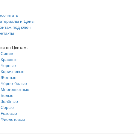
ассчитать
атериалы и Цены
онтаж под ключ
онтакты
ки по Цветам:
Синие
Красные
Черные
Коричневые
Желтые
Чёрно-белые
Многоцветные
Белые
Зелёные
Серые
Розовые
Фиолетовые