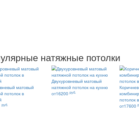
улярные натяжные потолки
Двухуровневый матовый
овневый матовый
натяжной потолок на кухню
Коричне
руб.
й потолок в
от16200
комбинир
й
потолок 
руб.
0
от17600