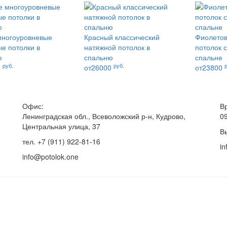
многоуровневые
Красный классический
Фиолетов
е потолки в
натяжной потолок в
потолок 
ю
спальню
спальне
руб.
руб.
0
от26000
от23800
Офис:
В
Ленинградская обл., Всеволожский р-н, Кудрово,
0
Центральная улица, 37
В
тел. +7 (911) 922-81-16
in
info@potolok.one