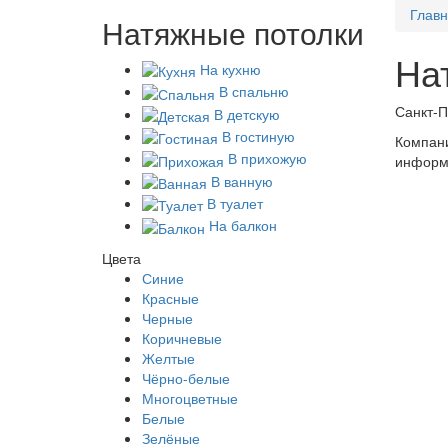
Глав
Натяжные потолки
На
На кухню
В спальню
Санкт-П
В детскую
В гостиную
Компани
В прихожую
информа
В ванную
В туалет
На балкон
Цвета
Синие
Красные
Черные
Коричневые
Желтые
Чёрно-белые
Многоцветные
Белые
Зелёные