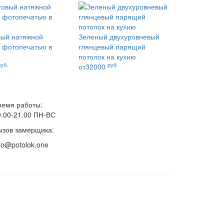
ый натяжной
Зеленый двухуровневый
с фотопечатью в
глянцевый парящий
потолок на кухню
руб.
руб.
от32000
ремя работы:
9.00-21.00 ПН-ВС
ызов замерщика:
fo@potolok.one