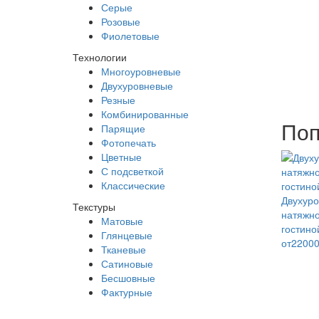
Серые
Розовые
Фиолетовые
Технологии
Многоуровневые
Двухуровневые
Резные
Комбинированные
Поп
Парящие
Фотопечать
Цветные
С подсветкой
Классические
Двухур
Текстуры
натяжно
Матовые
гостино
Глянцевые
от2200
Тканевые
Сатиновые
Бесшовные
Фактурные