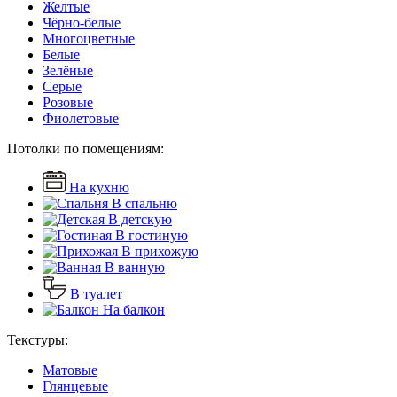
Желтые
Чёрно-белые
Многоцветные
Белые
Зелёные
Серые
Розовые
Фиолетовые
Потолки по помещениям:
На кухню
В спальню
В детскую
В гостиную
В прихожую
В ванную
В туалет
На балкон
Текстуры:
Матовые
Глянцевые