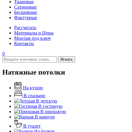
Тканевые
Сатиновые
Бесшовные
Фактурные
Рассчитать
Материалы и Цены
Монтаж под ключ
Контакты
0
Искать
Натяжные потолки
На кухню
В спальню
В детскую
В гостиную
В прихожую
В ванную
В туалет
На балкон