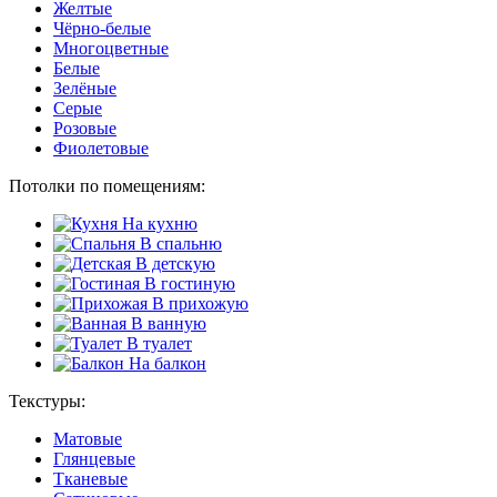
Желтые
Чёрно-белые
Многоцветные
Белые
Зелёные
Серые
Розовые
Фиолетовые
Потолки по помещениям:
На кухню
В спальню
В детскую
В гостиную
В прихожую
В ванную
В туалет
На балкон
Текстуры:
Матовые
Глянцевые
Тканевые