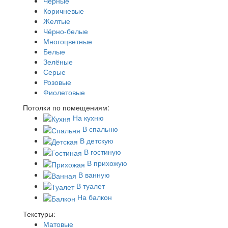
Черные
Коричневые
Желтые
Чёрно-белые
Многоцветные
Белые
Зелёные
Серые
Розовые
Фиолетовые
Потолки по помещениям:
На кухню
В спальню
В детскую
В гостиную
В прихожую
В ванную
В туалет
На балкон
Текстуры:
Матовые