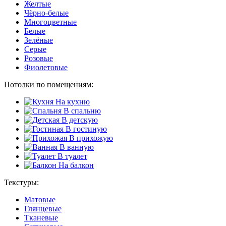
Желтые
Чёрно-белые
Многоцветные
Белые
Зелёные
Серые
Розовые
Фиолетовые
Потолки по помещениям:
На кухню
В спальню
В детскую
В гостиную
В прихожую
В ванную
В туалет
На балкон
Текстуры:
Матовые
Глянцевые
Тканевые