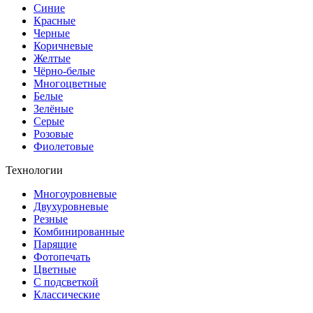
Синие
Красные
Черные
Коричневые
Желтые
Чёрно-белые
Многоцветные
Белые
Зелёные
Серые
Розовые
Фиолетовые
Технологии
Многоуровневые
Двухуровневые
Резные
Комбинированные
Парящие
Фотопечать
Цветные
С подсветкой
Классические