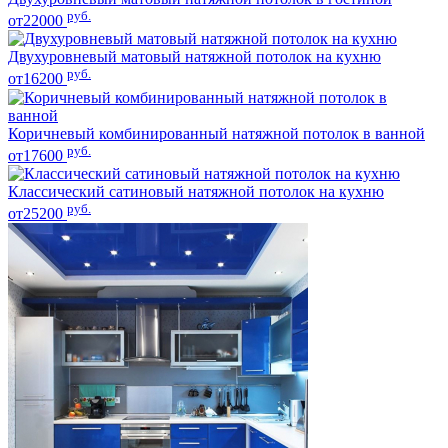
руб.
от22000
Двухуровневый матовый натяжной потолок на кухню
руб.
от16200
Коричневый комбинированный натяжной потолок в ванной
руб.
от17600
Классический сатиновый натяжной потолок на кухню
руб.
от25200