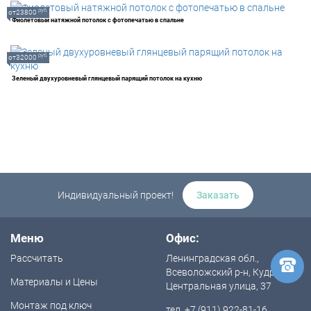
руб.
от23800
Фиолетовый натяжной потолок с фотопечатью в спальне
руб.
от32000
Зеленый двухуровневый глянцевый парящий потолок на кухню
Индивидуальный проект!
Заказать
Меню
Офис:
Рассчитать
Ленинградская обл.,
Всеволожский р-н, Кудрово,
Материалы и Цены
Центральная улица, 37
Монтаж под ключ
тел. +7 (911) 922-81-16