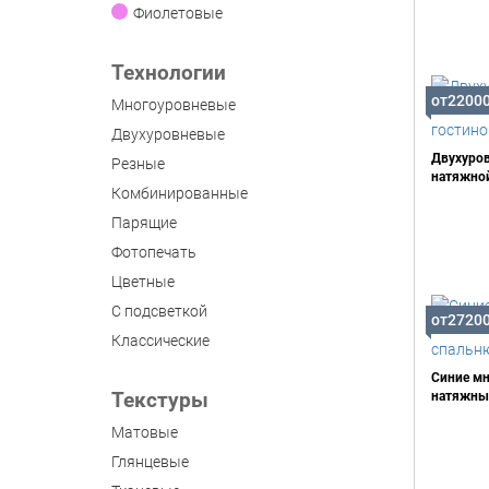
Фиолетовые
Технологии
от2200
Многоуровневые
Двухуровневые
Двухуро
Резные
натяжной
Комбинированные
Парящие
Фотопечать
Цветные
С подсветкой
от2720
Классические
Синие м
Текстуры
натяжные
Матовые
Глянцевые