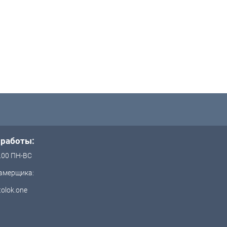
 работы:
.00 ПН-ВС
амерщика:
olok.one