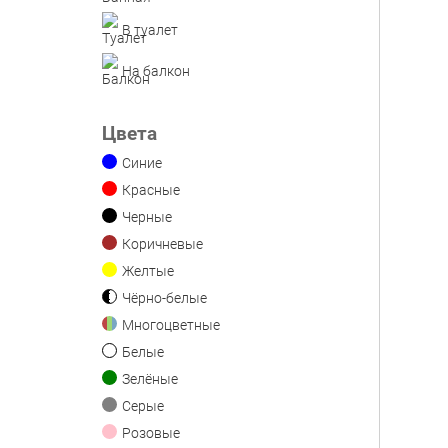
В туалет
На балкон
Цвета
Синие
Красные
Черные
Коричневые
Желтые
Чёрно-белые
Многоцветные
Белые
Зелёные
Серые
Розовые