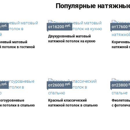
Популярные натяжные
руб.
руб.
0
от16200
от17600
Двухуровневый матовый
натяжной потолок на кухню
вневый матовый
Коричнев
 потолок в гостиной
натяжной 
руб.
руб.
0
от26000
от23800
ногоуровневые
Красный классический
Фиолетовы
 потолки в спальню
натяжной потолок в спальню
с фотопеч