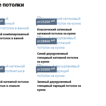
 потолки
руб.
руб.
от25200
Классический сатиновый
натяжной потолок на кухню
ый комбинированный
потолок в ванной
руб.
от28800
Синий двухуровневый
глянцевый натяжной потолок
на кухню
руб.
руб.
от32000
й натяжной потолок
Зеленый двухуровневый
атью в спальне
глянцевый парящий потолок на
кухню