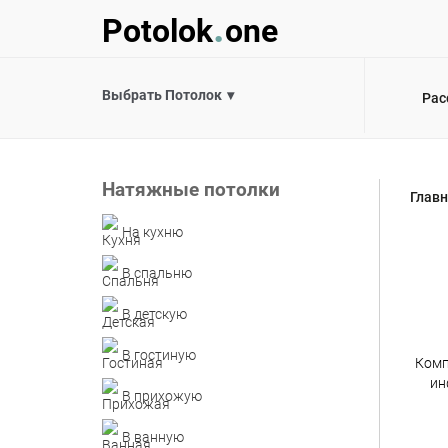
.
Potolok
one
Выбрать Потолок
Рас
Натяжные потолки
Глав
На кухню
В спальню
В детскую
В гостиную
Комп
ин
В прихожую
В ванную