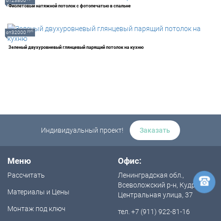
от23800
Фиолетовый натяжной потолок с фотопечатью в спальне
руб.
от32000
Зеленый двухуровневый глянцевый парящий потолок на кухню
Индивидуальный проект!
Заказать
Меню
Офис:
Рассчитать
Ленинградская обл.,
Всеволожский р-н, Кудрово,
Материалы и Цены
Центральная улица, 37
Монтаж под ключ
тел. +7 (911) 922-81-16