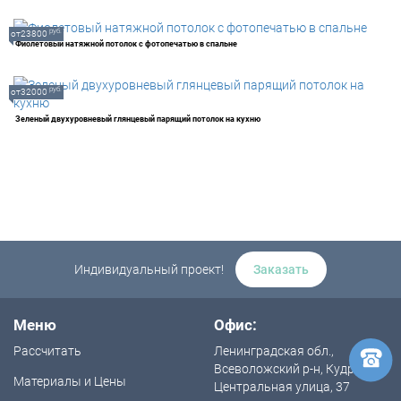
руб.
от23800
Фиолетовый натяжной потолок с фотопечатью в спальне
руб.
от32000
Зеленый двухуровневый глянцевый парящий потолок на кухню
Индивидуальный проект!
Заказать
Меню
Офис:
Рассчитать
Ленинградская обл.,
Всеволожский р-н, Кудрово,
Материалы и Цены
Центральная улица, 37