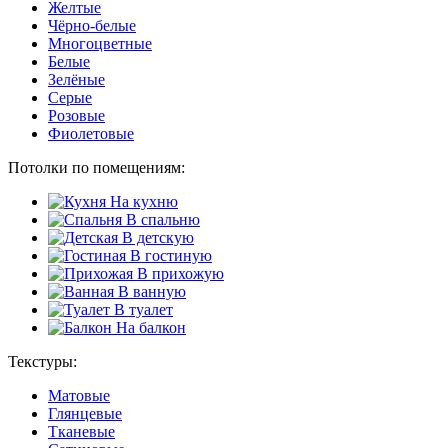
Желтые
Чёрно-белые
Многоцветные
Белые
Зелёные
Серые
Розовые
Фиолетовые
Потолки по помещениям:
На кухню
В спальню
В детскую
В гостиную
В прихожую
В ванную
В туалет
На балкон
Текстуры:
Матовые
Глянцевые
Тканевые