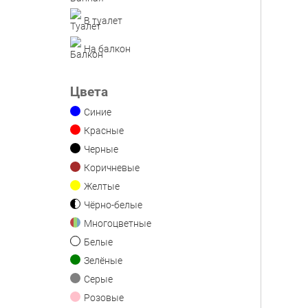
В туалет
На балкон
Цвета
Синие
Красные
Черные
Коричневые
Желтые
Чёрно-белые
Многоцветные
Белые
Зелёные
Серые
Розовые