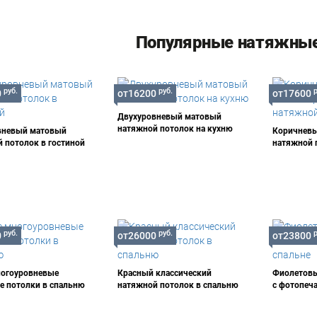
Популярные натяжные
руб.
руб.
0
от16200
от17600
Двухуровневый матовый
натяжной потолок на кухню
вневый матовый
Коричнев
 потолок в гостиной
натяжной 
руб.
руб.
0
от26000
от23800
ногоуровневые
Красный классический
Фиолетовы
 потолки в спальню
натяжной потолок в спальню
с фотопеч