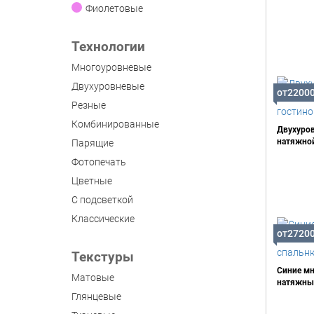
Фиолетовые
Технологии
Многоуровневые
Двухуровневые
от2200
Резные
Комбинированные
Двухуро
натяжной
Парящие
Фотопечать
Цветные
С подсветкой
Классические
от2720
Текстуры
Синие м
Матовые
натяжные
Глянцевые