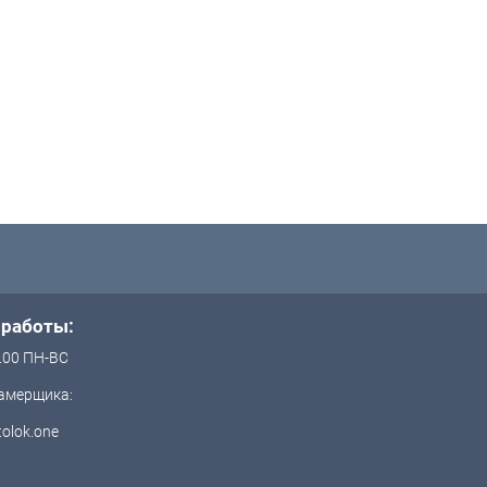
 работы:
.00 ПН-ВС
амерщика:
olok.one