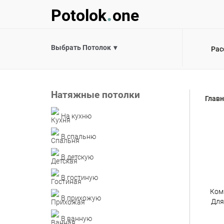
.
Potolok
one
Выбрать Потолок
Рас
Натяжные потолки
Глав
На кухню
В спальню
В детскую
В гостиную
Ком
В прихожую
Для
В ванную