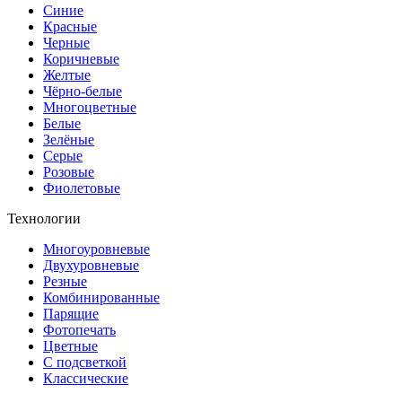
Синие
Красные
Черные
Коричневые
Желтые
Чёрно-белые
Многоцветные
Белые
Зелёные
Серые
Розовые
Фиолетовые
Технологии
Многоуровневые
Двухуровневые
Резные
Комбинированные
Парящие
Фотопечать
Цветные
С подсветкой
Классические