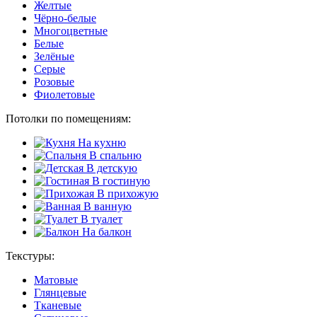
Желтые
Чёрно-белые
Многоцветные
Белые
Зелёные
Серые
Розовые
Фиолетовые
Потолки по помещениям:
На кухню
В спальню
В детскую
В гостиную
В прихожую
В ванную
В туалет
На балкон
Текстуры:
Матовые
Глянцевые
Тканевые