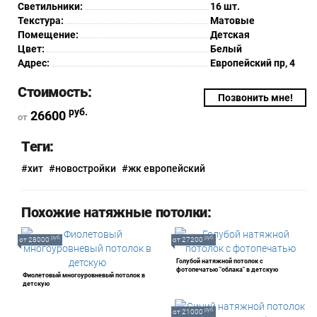
Светильники:
16 шт.
Текстура:
Матовые
Помещение:
Детская
Цвет:
Белый
Адрес:
Европейский пр, 4
Стоимость:
Позвонить мне!
руб.
26600
от
Теги:
#хит
#новостройки
#жк европейский
Похожие натяжные потолки:
руб.
руб.
от 28000
от 27200
Голубой натяжной потолок с
фотопечатью "облака" в детскую
Фиолетовый многоуровневый потолок в
детскую
руб.
от 21000